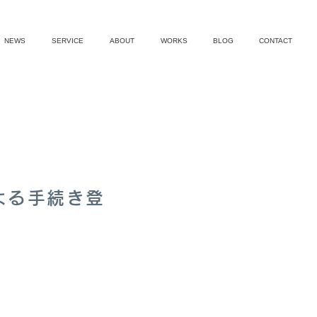
NEWS
SERVICE
ABOUT
WORKS
BLOG
CONTACT
による手続き登